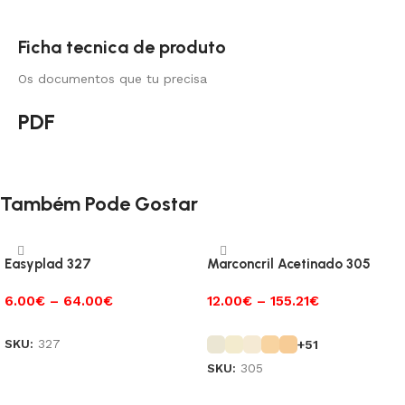
Ficha tecnica de produto
Os documentos que tu precisa
PDF
Também Pode Gostar
Easyplad 327
Marconcril Acetinado 305
6.00
€
–
64.00
€
12.00
€
–
155.21
€
SKU:
327
+51
SKU:
305
Ver opções
Ver opções