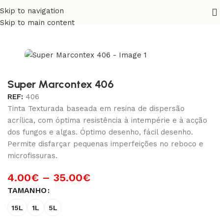
Skip to navigation
Início
/
Exterior
/
Fachadas e Telhados
Skip to main content
Super Marcontex 406
REF:
406
Tinta Texturada baseada em resina de dispersão
acrílica, com óptima resistência à intempérie e à acção
dos fungos e algas. Óptimo desenho, fácil desenho.
Permite disfarçar pequenas imperfeições no reboco e
microfissuras.
4.00
€
–
35.00
€
TAMANHO
15L
1L
5L