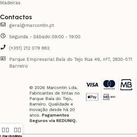
Madeiras
Contactos
geral@marcontin.pt
Segunda - Sábado 09:00 - 19:00
(+351) 212 079 862
Parque Empresarial Baía do Tejo Rua 46, nº7, 2830-571
Barreiro
© 2026 Marcontin Lda.
Fabricantes de tintas no
Parque Baía do Tejo,
Barreiro. Qualidade e
inovação desde há 20
anos.
Pagamentos
Seguros via REDUNIQ.
Loja
Carrinho
A conta
Menu