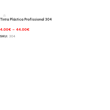
Ver opções
Ver opções
Tinta Plástica Profissional 304
4.00
€
–
44.00
€
SKU:
304
Ver opções