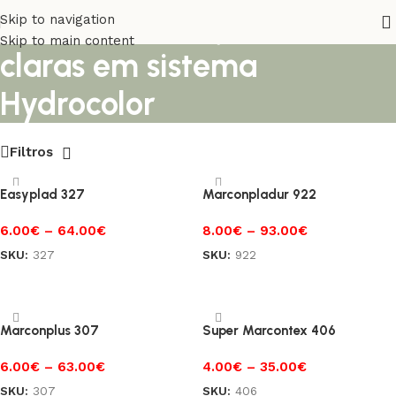
Branco e Afinação de cores
Skip to navigation
Skip to main content
claras em sistema
Hydrocolor
Filtros
Easyplad 327
Marconpladur 922
6.00
€
–
64.00
€
8.00
€
–
93.00
€
SKU:
327
SKU:
922
Ver opções
Ver opções
Marconplus 307
Super Marcontex 406
6.00
€
–
63.00
€
4.00
€
–
35.00
€
SKU:
307
SKU:
406