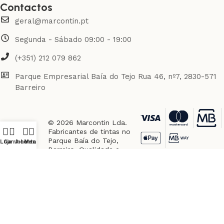
Contactos
geral@marcontin.pt
Segunda - Sábado 09:00 - 19:00
(+351) 212 079 862
Parque Empresarial Baía do Tejo Rua 46, nº7, 2830-571
Barreiro
© 2026 Marcontin Lda.
Fabricantes de tintas no
Parque Baía do Tejo,
Loja
Carrinho
A conta
Menu
Barreiro. Qualidade e
inovação desde há 20
anos.
Pagamentos
Seguros via REDUNIQ.
Garantias