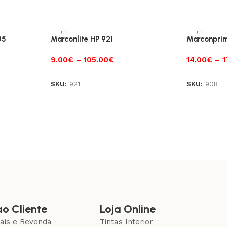
05
Marconlite HP 921
Marconpri
9.00
€
–
105.00
€
14.00
€
–
1
SKU:
921
SKU:
908
ao Cliente
Loja Online
nais e Revenda
Tintas Interior