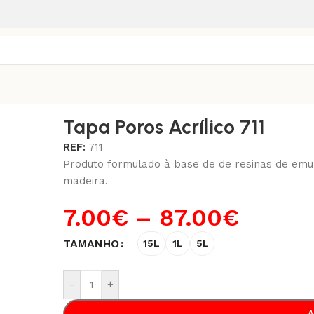
co 711
Tapa Poros Acrílico 711
REF:
711
Produto formulado à base de de resinas de emul
madeira.
7.00
€
–
87.00
€
TAMANHO
15L
1L
5L
-
+
A