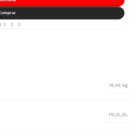
Comprar
:
15.45 kg
15L
,
1L
,
5L