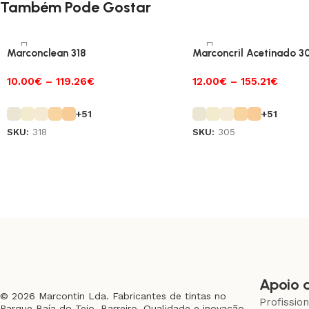
Também Pode Gostar
Marconclean 318
Marconcril Acetinado 3
10.00
€
–
119.26
€
12.00
€
–
155.21
€
+51
+51
SKU:
318
SKU:
305
Apoio 
© 2026 Marcontin Lda. Fabricantes de tintas no
Profissio
Parque Baía do Tejo, Barreiro. Qualidade e inovação