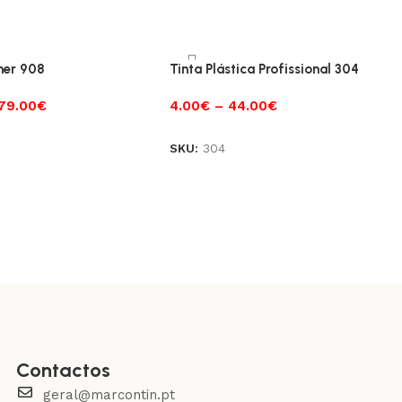
mer 908
Tinta Plástica Profissional 304
79.00
€
4.00
€
–
44.00
€
SKU:
304
Contactos
geral@marcontin.pt