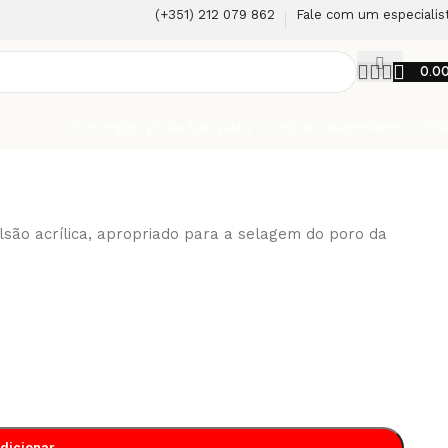
(+351) 212 079 862
Fale com um especialis
0.0
Entregas gratuítas para compras superiores a 10
são acrílica, apropriado para a selagem do poro da
dicionar