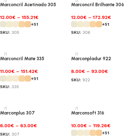
Marconcril Acetinado 305
Marconcril Brilhante 306
12.00
€
–
155.21
€
12.00
€
–
172.92
€
+51
+51
SKU:
305
SKU:
306
Ver opções
Ver opções
Marconcril Mate 335
Marconpladur 922
11.00
€
–
151.42
€
8.00
€
–
93.00
€
+51
SKU:
922
SKU:
335
Ver opções
Ver opções
Marconplus 307
Marconsoft 316
6.00
€
–
63.00
€
10.00
€
–
119.26
€
+51
SKU:
307