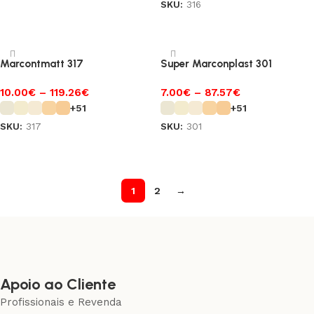
SKU:
316
Ver opções
Ver opções
Marcontmatt 317
Super Marconplast 301
10.00
€
–
119.26
€
7.00
€
–
87.57
€
+51
+51
SKU:
317
SKU:
301
Ver opções
Ver opções
1
2
→
Apoio ao Cliente
Profissionais e Revenda