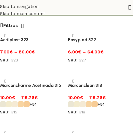
Paredes e Tectos
Skip to navigation
Skip to main content
Filtros
Acrilplast 323
Easyplad 327
7.00
€
–
80.00
€
6.00
€
–
64.00
€
SKU:
323
SKU:
327
Ver opções
Ver opções
Marconcharme Acetinada 315
Marconclean 318
10.00
€
–
119.26
€
10.00
€
–
119.26
€
+51
+51
SKU:
315
SKU:
318
Ver opções
Ver opções