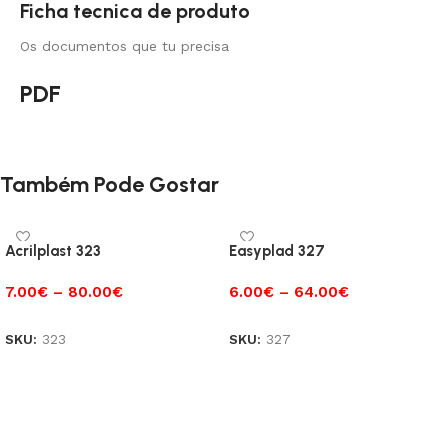
Ficha tecnica de produto
Os documentos que tu precisa
PDF
Também Pode Gostar
Acrilplast 323
Easyplad 327
7.00
€
–
80.00
€
6.00
€
–
64.00
€
SKU:
323
SKU:
327
Ver opções
Ver opções