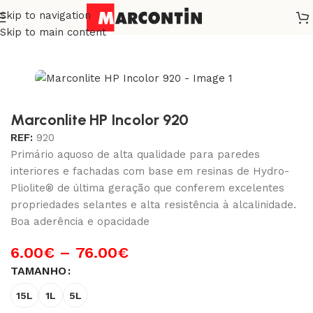
Skip to navigation
Início
/
Exterior
/
Preparação Fachadas e Telhados
Skip to main content
Marconlite HP Incolor 920
REF:
920
Primário aquoso de alta qualidade para paredes
interiores e fachadas com base em resinas de Hydro-
Pliolite® de última geração que conferem excelentes
propriedades selantes e alta resistência à alcalinidade.
Boa aderência e opacidade
6.00
€
–
76.00
€
TAMANHO
15L
1L
5L