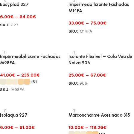
Easyplad 327
Impermeabilizante Fachadas
M14FA
6.00
€
–
64.00
€
33.00
€
–
75.00
€
SKU:
327
SKU:
M14FA
Ver opções
Ver opções
Impermeabilizante Fachadas
Isolante Flexível – Cola Véu de
M98FA
Noiva 906
41.00
€
–
235.00
€
25.00
€
–
67.00
€
+51
SKU:
906
SKU:
M98FA
Ver opções
Ver opções
Isoláqua 927
Marconcharme Acetinada 315
6.00
€
–
61.00
€
10.00
€
–
119.26
€