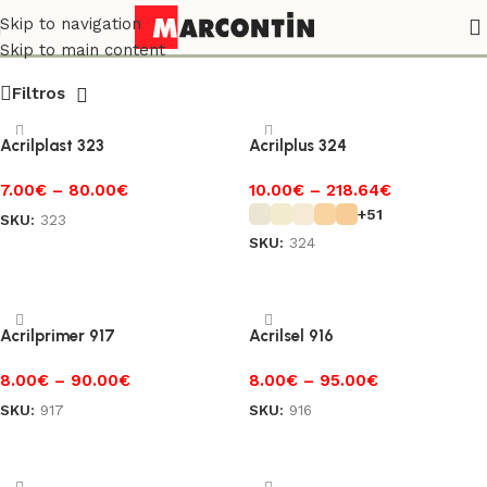
Trincha/Rolo/Pistola Airless
Skip to navigation
Skip to main content
Filtros
Acrilplast 323
Acrilplus 324
7.00
€
–
80.00
€
10.00
€
–
218.64
€
+51
SKU:
323
SKU:
324
Ver opções
Ver opções
Acrilprimer 917
Acrilsel 916
8.00
€
–
90.00
€
8.00
€
–
95.00
€
SKU:
917
SKU:
916
Ver opções
Ver opções