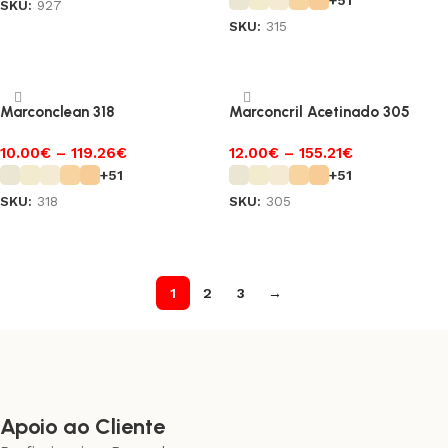
+51
SKU:
927
SKU:
315
Ver opções
Ver opções
Marconclean 318
Marconcril Acetinado 305
10.00
€
–
119.26
€
12.00
€
–
155.21
€
+51
+51
SKU:
318
SKU:
305
Ver opções
Ver opções
1
2
3
→
Apoio ao Cliente