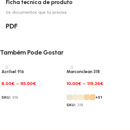
Ficha tecnica de produto
Os documentos que tu precisa
PDF
Também Pode Gostar
Acrilsel 916
Marconclean 318
8.00
€
–
95.00
€
10.00
€
–
119.26
€
SKU:
916
+51
SKU:
318
Ver opções
Ver opções