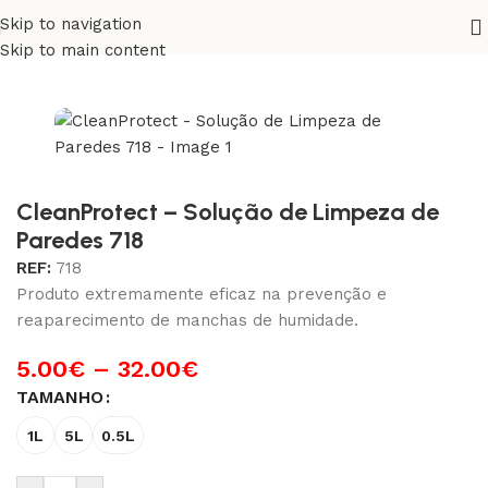
Skip to navigation
Início
/
Exterior
/
Preparação Fachadas e Telhados
Skip to main content
CleanProtect – Solução de Limpeza de
Paredes 718
REF:
718
Produto extremamente eficaz na prevenção e
reaparecimento de manchas de humidade.
5.00
€
–
32.00
€
TAMANHO
1L
5L
0.5L