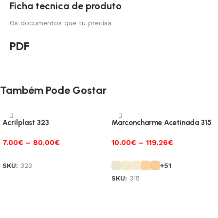
Ficha tecnica de produto
Os documentos que tu precisa
PDF
Também Pode Gostar
Acrilplast 323
Marconcharme Acetinada 315
7.00
€
–
80.00
€
10.00
€
–
119.26
€
SKU:
323
+51
SKU:
315
Ver opções
Ver opções