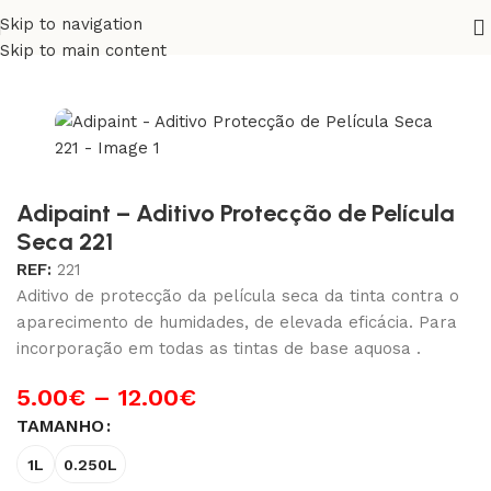
Skip to navigation
Início
/
Exterior
/
Preparação Fachadas e Telhados
Skip to main content
Adipaint – Aditivo Protecção de Película
Seca 221
REF:
221
Aditivo de protecção da película seca da tinta contra o
aparecimento de humidades, de elevada eficácia. Para
incorporação em todas as tintas de base aquosa .
5.00
€
–
12.00
€
TAMANHO
1L
0.250L