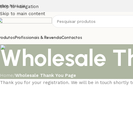
obre Nós
Loja
Skip to navigation
Skip to main content
rodutos
Profissionais & Revenda
Contactos
Wholesale T
Home
/
Wholesale Thank You Page
Thank you for your registration. We will be in touch shortly t