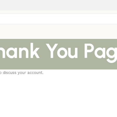
hank You Pa
o discuss your account.