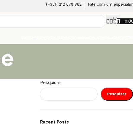
(+351) 212 079 862
Fale com um especialis
0.0
Entregas gratuítas para compras superiores a 10
ge
Pesquisar
Pesquisar
Recent Posts