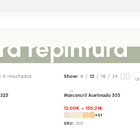
ra repintura
s 4 resultados
Show
9
12
18
24
 325
Marconcril Acetinado 305
12.00
€
–
155.21
€
+51
SKU:
305