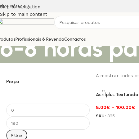
obre Nós
Loja
Skip to navigation
Skip to main content
6-8 horas pa
rodutos
Profissionais & Revenda
Contactos
A mostrar todos o
Preço
Acrilplus Texturada
8.00
€
–
100.00
€
SKU:
325
Filtrar