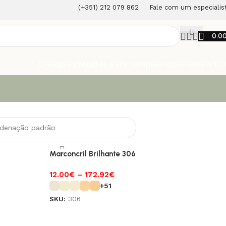
(+351) 212 079 862
Fale com um especialis
0.0
Entregas gratuítas para compras superiores a 10
Marconcril Brilhante 306
12.00
€
–
172.92
€
+51
SKU:
306