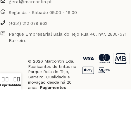
geral@marcontin.pt
Segunda - Sábado 09:00 - 19:00
(+351) 212 079 862
Parque Empresarial Baía do Tejo Rua 46, nº7, 2830-571
Barreiro
© 2026 Marcontin Lda.
Fabricantes de tintas no
Parque Baía do Tejo,
Barreiro. Qualidade e
inovação desde há 20
Loja
Carrinho
A conta
Menu
anos.
Pagamentos
Seguros via REDUNIQ.
Garantias
Empresa
Compra
Envios
Apoio
Pagamen