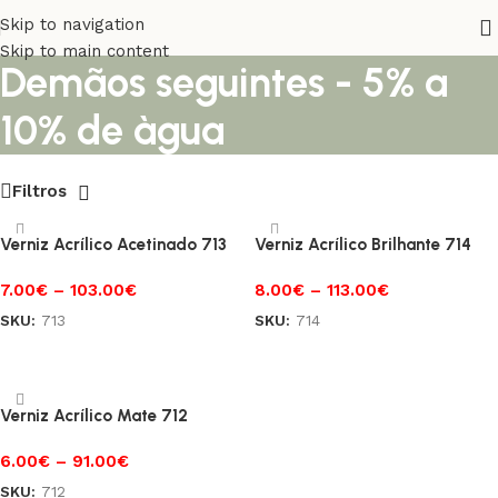
1ª Demão - 10% a 15%,
Skip to navigation
Skip to main content
Demãos seguintes - 5% a
10% de àgua
Filtros
Verniz Acrílico Acetinado 713
Verniz Acrílico Brilhante 714
7.00
€
–
103.00
€
8.00
€
–
113.00
€
SKU:
713
SKU:
714
Ver opções
Ver opções
Verniz Acrílico Mate 712
6.00
€
–
91.00
€
SKU:
712