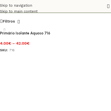
1,07
Skip to navigation
Skip to main content
Filtros
Primário Isolante Aquoso 716
4.00
€
–
42.00
€
SKU:
716
Ver opções