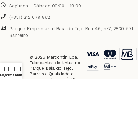
Segunda - Sábado 09:00 - 19:00
(+351) 212 079 862
Parque Empresarial Baía do Tejo Rua 46, nº7, 2830-571
Barreiro
© 2026 Marcontin Lda.
Fabricantes de tintas no
Parque Baía do Tejo,
Barreiro. Qualidade e
Loja
Carrinho
A conta
Menu
inovação desde há 20
anos.
Pagamentos
Seguros via REDUNIQ.
Garantias
Empresa
Compra
Envios
Apoio
Pagamen
Portuguesa
Protegida
Rápidos
ao
Seguro