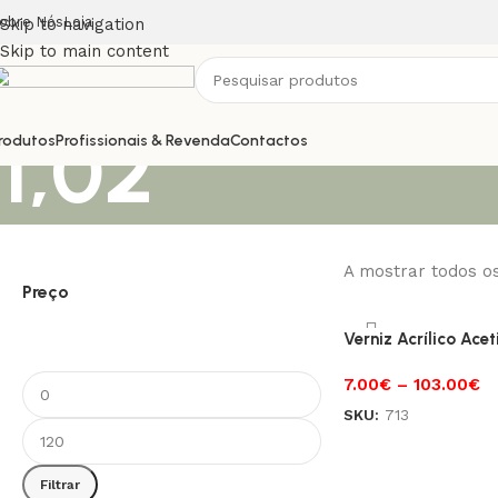
obre Nós
Loja
Skip to navigation
Skip to main content
1,02
rodutos
Profissionais & Revenda
Contactos
A mostrar todos o
Preço
Verniz Acrílico Ace
7.00
€
–
103.00
€
SKU:
713
Filtrar