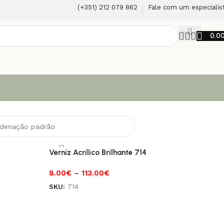
(+351) 212 079 862
Fale com um especialis
0.0
Entregas gratuítas para compras superiores a 10
G
Verniz Acrílico Brilhante 714
8.00
€
–
113.00
€
SKU:
714