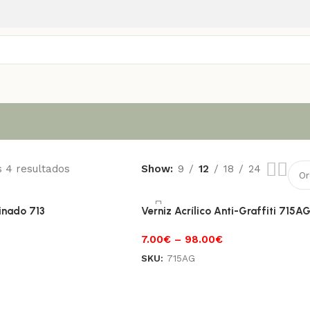
s 4 resultados
Show
9
12
18
24
tinado 713
Verniz Acrílico Anti-Graffiti 715A
7.00
€
–
98.00
€
SKU:
715AG