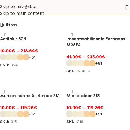
2015
Skip to navigation
Skip to main content
Filtros
Acrilplus 324
Impermeabilizante Fachadas
M98FA
10.00
€
–
218.64
€
41.00
€
–
235.00
€
+51
+51
SKU:
324
SKU:
M98FA
Ver opções
Ver opções
Marconcharme Acetinada 315
Marconclean 318
10.00
€
–
119.26
€
10.00
€
–
119.26
€
+51
+51
SKU:
315
SKU:
318
Ver opções
Ver opções