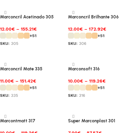
Marconcril Acetinado 305
Marconcril Brilhante 306
12.00
€
–
155.21
€
12.00
€
–
172.92
€
+51
+51
SKU:
305
SKU:
306
Ver opções
Ver opções
Marconcril Mate 335
Marconsoft 316
11.00
€
–
151.42
€
10.00
€
–
119.26
€
+51
+51
SKU:
335
SKU:
316
Ver opções
Ver opções
Marcontmatt 317
Super Marconplast 301
10.00
€
–
119.26
€
7.00
€
–
87.57
€